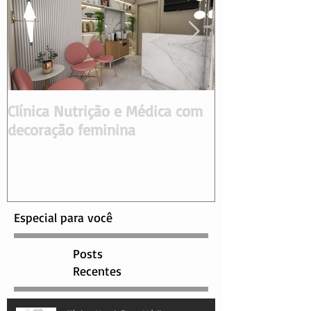
Clínica Nutrição e Médica com
Clínica de Odo
decoração feminina
Especial para você
Posts
Recentes