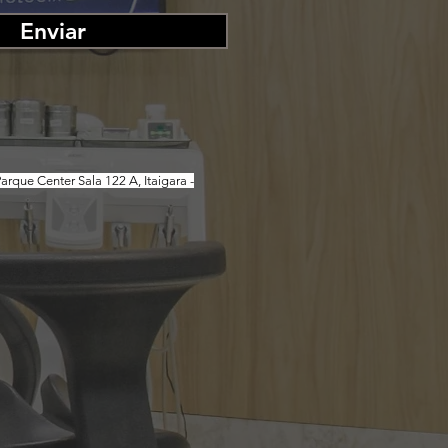
Enviar
arque Center Sala 122 A, Itaigara -