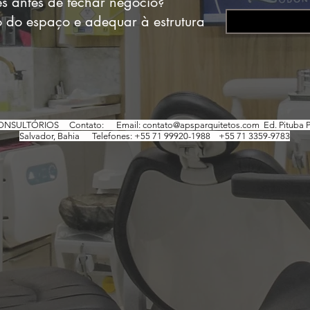
s antes de fechar negócio?
 do espaço e adequar à estrutura
CONSULTÓRIOS
Contato: Email:
contato@apsparquitetos.com
Ed. Pituba P
Salvador, Bahia Telefones: +55 71 99920-1988 +55 71 3359-9783